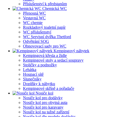
Příslušenství k předstanům
Chemická WC
Přenosná WC
Vestavná WC
WC chemie
Rozkladový toaletní papír
WC příslušenství
WC Servisní dvířka Thetford
Odvětrání SOG
Obnovovací sady pro WC
Kempingový nábytek
Kempingová křesla a židle
Kempingové stoly a sedací soupravy
Stoličky a podnožky
Lehátka
Houpací sítě
Slunečníky
Doplňky k nábytku
Kempingové skříně a pořadače
Nosiče kol
Nosiče kol pro dodávky
Nosiče kol pro obytná auta
Nosiče kol pro karavany
Nosiče kol na tažné zařízení
Nosiče kol dle modelu dodávky