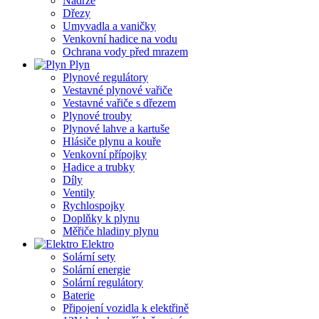
Nádrže
Dřezy
Umyvadla a vaničky
Venkovní hadice na vodu
Ochrana vody před mrazem
Plyn
Plynové regulátory
Vestavné plynové vařiče
Vestavné vařiče s dřezem
Plynové trouby
Plynové lahve a kartuše
Hlásiče plynu a kouře
Venkovní přípojky
Hadice a trubky
Díly
Ventily
Rychlospojky
Doplňky k plynu
Měřiče hladiny plynu
Elektro
Solární sety
Solární energie
Solární regulátory
Baterie
Připojení vozidla k elektřině