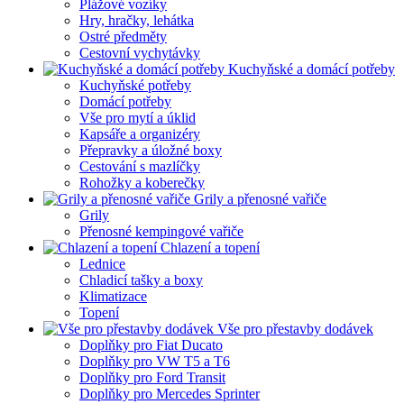
Plážové vozíky
Hry, hračky, lehátka
Ostré předměty
Cestovní vychytávky
Kuchyňské a domácí potřeby
Kuchyňské potřeby
Domácí potřeby
Vše pro mytí a úklid
Kapsáře a organizéry
Přepravky a úložné boxy
Cestování s mazlíčky
Rohožky a koberečky
Grily a přenosné vařiče
Grily
Přenosné kempingové vařiče
Chlazení a topení
Lednice
Chladicí tašky a boxy
Klimatizace
Topení
Vše pro přestavby dodávek
Doplňky pro Fiat Ducato
Doplňky pro VW T5 a T6
Doplňky pro Ford Transit
Doplňky pro Mercedes Sprinter