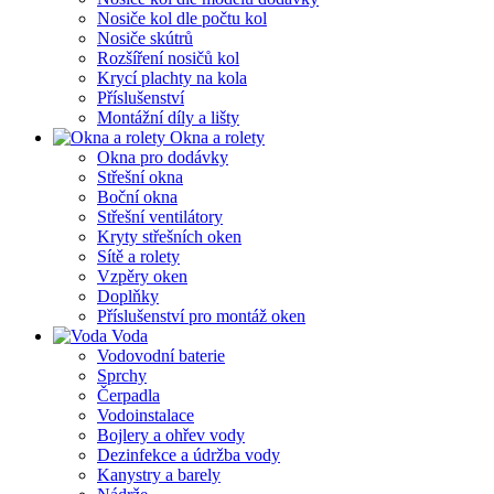
Nosiče kol dle počtu kol
Nosiče skútrů
Rozšíření nosičů kol
Krycí plachty na kola
Příslušenství
Montážní díly a lišty
Okna a rolety
Okna pro dodávky
Střešní okna
Boční okna
Střešní ventilátory
Kryty střešních oken
Sítě a rolety
Vzpěry oken
Doplňky
Příslušenství pro montáž oken
Voda
Vodovodní baterie
Sprchy
Čerpadla
Vodoinstalace
Bojlery a ohřev vody
Dezinfekce a údržba vody
Kanystry a barely