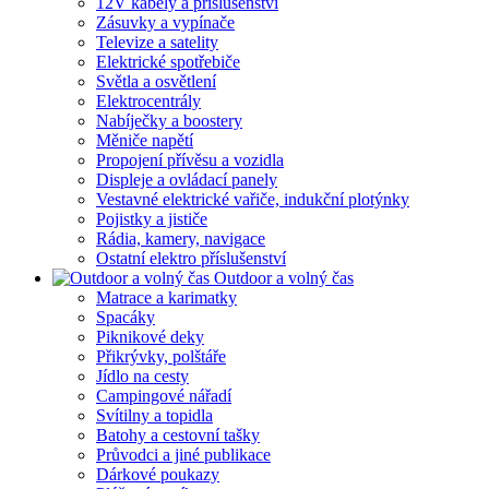
12V kabely a příslušenství
Zásuvky a vypínače
Televize a satelity
Elektrické spotřebiče
Světla a osvětlení
Elektrocentrály
Nabíječky a boostery
Měniče napětí
Propojení přívěsu a vozidla
Displeje a ovládací panely
Vestavné elektrické vařiče, indukční plotýnky
Pojistky a jističe
Rádia, kamery, navigace
Ostatní elektro příslušenství
Outdoor a volný čas
Matrace a karimatky
Spacáky
Piknikové deky
Přikrývky, polštáře
Jídlo na cesty
Campingové nářadí
Svítilny a topidla
Batohy a cestovní tašky
Průvodci a jiné publikace
Dárkové poukazy