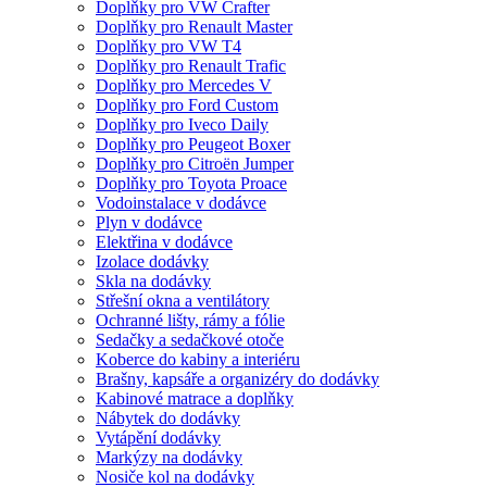
Doplňky pro VW Crafter
Doplňky pro Renault Master
Doplňky pro VW T4
Doplňky pro Renault Trafic
Doplňky pro Mercedes V
Doplňky pro Ford Custom
Doplňky pro Iveco Daily
Doplňky pro Peugeot Boxer
Doplňky pro Citroën Jumper
Doplňky pro Toyota Proace
Vodoinstalace v dodávce
Plyn v dodávce
Elektřina v dodávce
Izolace dodávky
Skla na dodávky
Střešní okna a ventilátory
Ochranné lišty, rámy a fólie
Sedačky a sedačkové otoče
Koberce do kabiny a interiéru
Brašny, kapsáře a organizéry do dodávky
Kabinové matrace a doplňky
Nábytek do dodávky
Vytápění dodávky
Markýzy na dodávky
Nosiče kol na dodávky