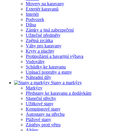
Movery na karavany
Exteriér karavanů
Interiér
Podvozek
Dílna
Zámky a jiná zabezpečení
Užitečné předměty
Zpětná zrcátka
Váhy pro karavany
Kryty a plachty
Protipožární a havarijní výbava
Vodováhy
Schůdky ke karavanu
Upínací popruhy a gumy
Náhradní díly
Stany a markýzy
Markýzy
Předstany ke karavanu a dodávkám
Sluneční střechy
Užitkové stany
Kempingové stany
Autostany na střechu
Plážové stany
Zástěny proti větru
Altány