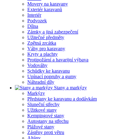
Movery na karavany
Exteriér karavanů
Interiér
Podvozek
Dílna
Zámky a jiná zabezpečení
Užitečné předměty
Zpětná zrcátka
Váhy pro karavany
Kryty a plachty
Protipožární a havarijní výbava
Vodováhy
Schůdky ke karavanu
Upínací popruhy a gumy
Náhradní díly
Stany a markýzy
Markýzy
Předstany ke karavanu a dodávkám
Sluneční střechy
Užitkové stany
Kempingové stany
Autostany na střechu
Plážové stany
Zástěny proti větru
Altány