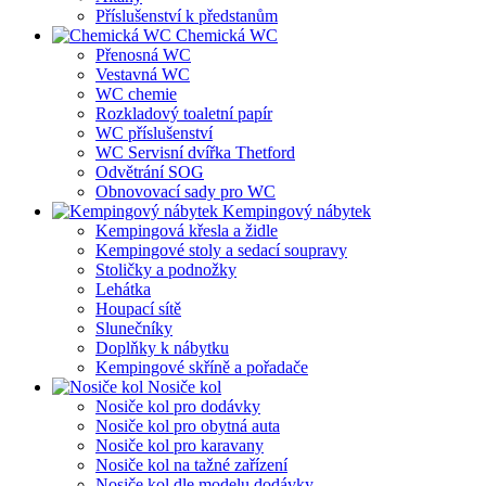
Příslušenství k předstanům
Chemická WC
Přenosná WC
Vestavná WC
WC chemie
Rozkladový toaletní papír
WC příslušenství
WC Servisní dvířka Thetford
Odvětrání SOG
Obnovovací sady pro WC
Kempingový nábytek
Kempingová křesla a židle
Kempingové stoly a sedací soupravy
Stoličky a podnožky
Lehátka
Houpací sítě
Slunečníky
Doplňky k nábytku
Kempingové skříně a pořadače
Nosiče kol
Nosiče kol pro dodávky
Nosiče kol pro obytná auta
Nosiče kol pro karavany
Nosiče kol na tažné zařízení
Nosiče kol dle modelu dodávky