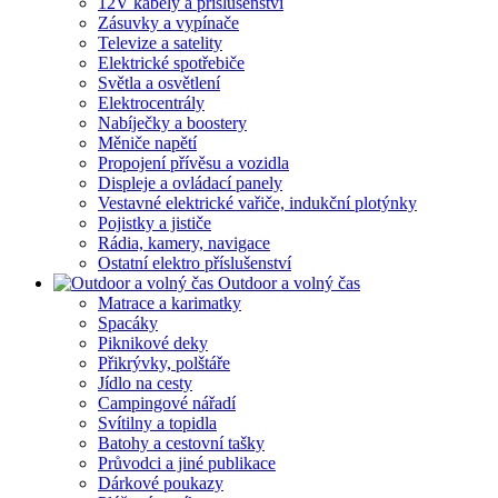
12V kabely a příslušenství
Zásuvky a vypínače
Televize a satelity
Elektrické spotřebiče
Světla a osvětlení
Elektrocentrály
Nabíječky a boostery
Měniče napětí
Propojení přívěsu a vozidla
Displeje a ovládací panely
Vestavné elektrické vařiče, indukční plotýnky
Pojistky a jističe
Rádia, kamery, navigace
Ostatní elektro příslušenství
Outdoor a volný čas
Matrace a karimatky
Spacáky
Piknikové deky
Přikrývky, polštáře
Jídlo na cesty
Campingové nářadí
Svítilny a topidla
Batohy a cestovní tašky
Průvodci a jiné publikace
Dárkové poukazy