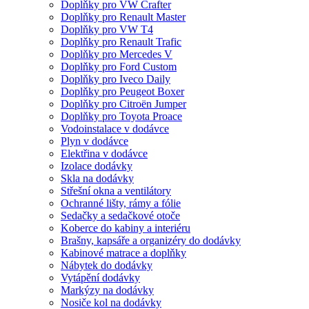
Doplňky pro VW Crafter
Doplňky pro Renault Master
Doplňky pro VW T4
Doplňky pro Renault Trafic
Doplňky pro Mercedes V
Doplňky pro Ford Custom
Doplňky pro Iveco Daily
Doplňky pro Peugeot Boxer
Doplňky pro Citroën Jumper
Doplňky pro Toyota Proace
Vodoinstalace v dodávce
Plyn v dodávce
Elektřina v dodávce
Izolace dodávky
Skla na dodávky
Střešní okna a ventilátory
Ochranné lišty, rámy a fólie
Sedačky a sedačkové otoče
Koberce do kabiny a interiéru
Brašny, kapsáře a organizéry do dodávky
Kabinové matrace a doplňky
Nábytek do dodávky
Vytápění dodávky
Markýzy na dodávky
Nosiče kol na dodávky