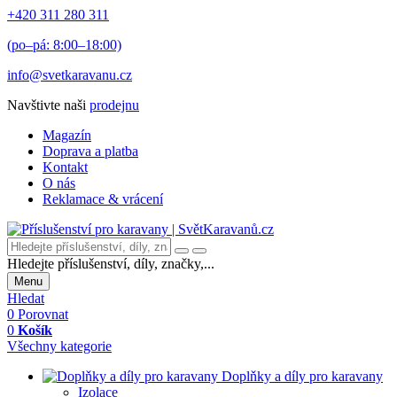
+420 311 280 311
(po–pá: 8:00–18:00)
info@svetkaravanu.cz
Navštivte naši
prodejnu
Magazín
Doprava a platba
Kontakt
O nás
Reklamace & vrácení
Hledejte příslušenství, díly, značky,...
Menu
Hledat
0
Porovnat
0
Košík
Všechny kategorie
Doplňky a díly pro karavany
Izolace