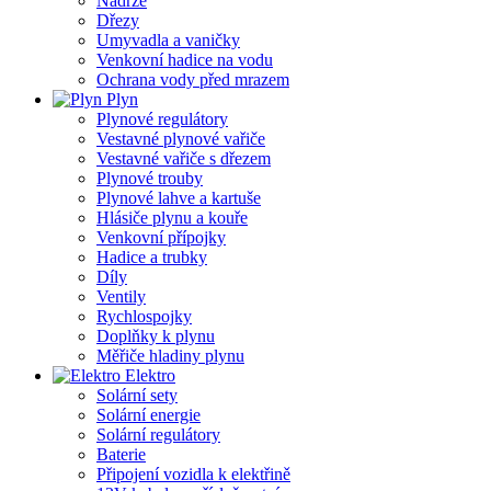
Nádrže
Dřezy
Umyvadla a vaničky
Venkovní hadice na vodu
Ochrana vody před mrazem
Plyn
Plynové regulátory
Vestavné plynové vařiče
Vestavné vařiče s dřezem
Plynové trouby
Plynové lahve a kartuše
Hlásiče plynu a kouře
Venkovní přípojky
Hadice a trubky
Díly
Ventily
Rychlospojky
Doplňky k plynu
Měřiče hladiny plynu
Elektro
Solární sety
Solární energie
Solární regulátory
Baterie
Připojení vozidla k elektřině