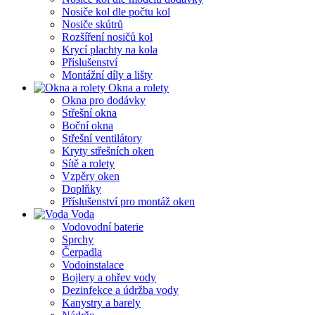
Nosiče kol dle počtu kol
Nosiče skútrů
Rozšíření nosičů kol
Krycí plachty na kola
Příslušenství
Montážní díly a lišty
Okna a rolety
Okna pro dodávky
Střešní okna
Boční okna
Střešní ventilátory
Kryty střešních oken
Sítě a rolety
Vzpěry oken
Doplňky
Příslušenství pro montáž oken
Voda
Vodovodní baterie
Sprchy
Čerpadla
Vodoinstalace
Bojlery a ohřev vody
Dezinfekce a údržba vody
Kanystry a barely