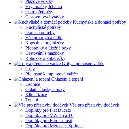
Plážové vozíky
Hry, hračky, lehátka
Ostré předměty
Cestovní vychytávky
Kuchyňské a domácí potřeby
Kuchyňské potřeby
Domácí potřeby
Vše pro mytí a úklid
Kapsáře a organizéry
Přepravky a úložné boxy
Cestování s mazlíčky
Rohožky a koberečky
Grily a přenosné vařiče
Grily
Přenosné kempingové vařiče
Chlazení a topení
Lednice
Chladicí tašky a boxy
Klimatizace
Topení
Vše pro přestavby dodávek
Doplňky pro Fiat Ducato
Doplňky pro VW T5 a T6
Doplňky pro Ford Transit
Doplňky pro Mercedes Sprinter