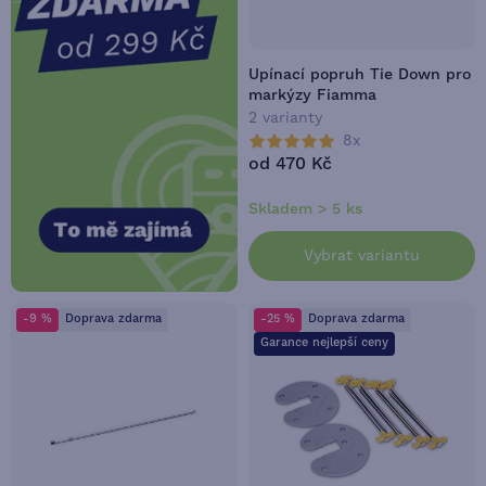
Upínací popruh Tie Down pro
markýzy Fiamma
2 varianty
8x
od 470 Kč
Skladem > 5 ks
Vybrat variantu
-9 %
Doprava zdarma
-25 %
Doprava zdarma
Garance nejlepší ceny