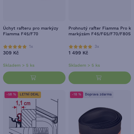
Úchyt rafteru pro markýzy
Prohnutý rafter Fiamma Pro k
Fiamma F45/F70
markýzám F45/F65/F70/F80S
1x
3x
309 Kč
1 499 Kč
Skladem > 5 ks
Skladem > 5 ks
-58 %
LETNÍ DEAL
-18 %
Doprava zdarma