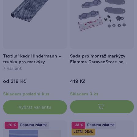
Textilní kedr Hindermann –
Sada pro montáž markýzy
trubka pro markýzy
Fiamma CaravanStore na
karavany Hobby
7 variant
od 319 Kč
419 Kč
Skladem poslední kus
Skladem 3 ks
Vybrat variantu
-20 %
Doprava zdarma
-38 %
Doprava zdarma
LETNÍ DEAL