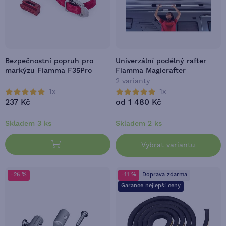
Bezpečnostní popruh pro
Univerzální podélný rafter
markýzu Fiamma F35Pro
Fiamma Magicrafter
2 varianty
1x
1x
237 Kč
od 1 480 Kč
Skladem 3 ks
Skladem 2 ks
Vybrat variantu
-25 %
-11 %
Doprava zdarma
Garance nejlepší ceny