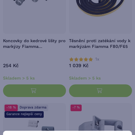
Koncovky do kedrové lišty pro
Těsnění proti zatékání vody k
markýzy Fiamma
markýzám Fiamma F80/F65
CaravanStore, 2 ks
1x
254 Kč
1 039 Kč
Skladem > 5 ks
Skladem > 5 ks
-18 %
Doprava zdarma
-7 %
Garance nejlepší ceny