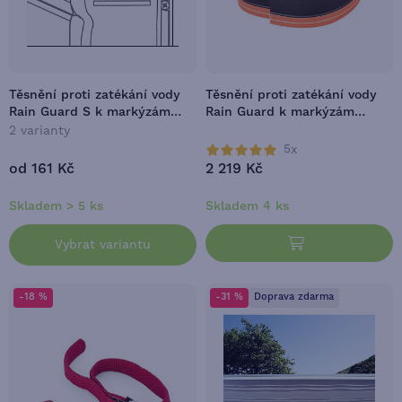
Těsnění proti zatékání vody
Těsnění proti zatékání vody
Rain Guard S k markýzám
Rain Guard k markýzám
Fiamma F45
Fiamma F35/F45
2 varianty
5x
od 161 Kč
2 219 Kč
Skladem > 5 ks
Skladem 4 ks
Vybrat variantu
-18 %
-31 %
Doprava zdarma