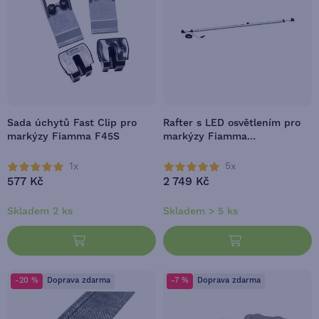
Sada úchytů Fast Clip pro
Rafter s LED osvětlením pro
markýzy Fiamma F45S
markýzy Fiamma
F40Van/F43Van/F45S
1x
5x
577 Kč
2 749 Kč
Skladem 2 ks
Skladem > 5 ks
-20 %
Doprava zdarma
-7 %
Doprava zdarma