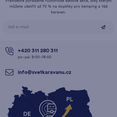
Pravidelně pořádáme různorodé slevové akce, díky kterým
můžete ušetřit až 70 % na doplňky pro kemping a Váš
karavan.
+420 311 280 311
po–pá: 8:00–18:00
info@svetkaravanu.cz