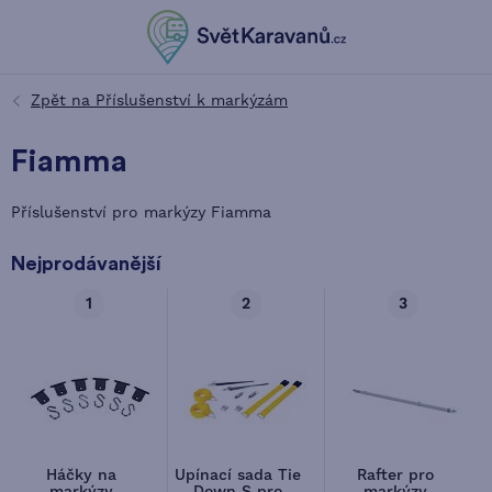
Fiamma
Příslušenství pro markýzy Fiamma
Nejprodávanější
1
2
3
Háčky na
Upínací sada Tie
Rafter pro