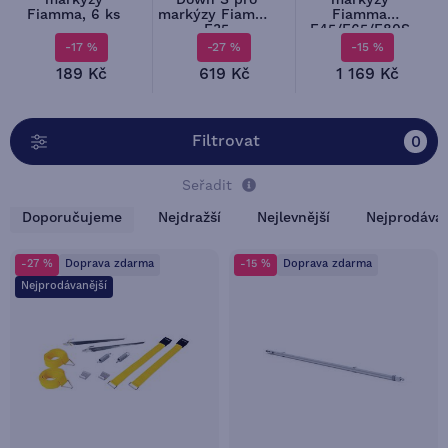
markýzy
Down S pro
markýzy
Fiamma, 6 ks
markýzy Fiamma
Fiamma
F35
F45/F65/F80S
Pro/F45/F65/F80
-17 %
-27 %
-15 %
189 Kč
619 Kč
1 169 Kč
Filtrovat
0
Seřadit
Doporučujeme
Nejdražší
Nejlevnější
Nejprodávan
-27 %
Doprava zdarma
-15 %
Doprava zdarma
Nejprodávanější