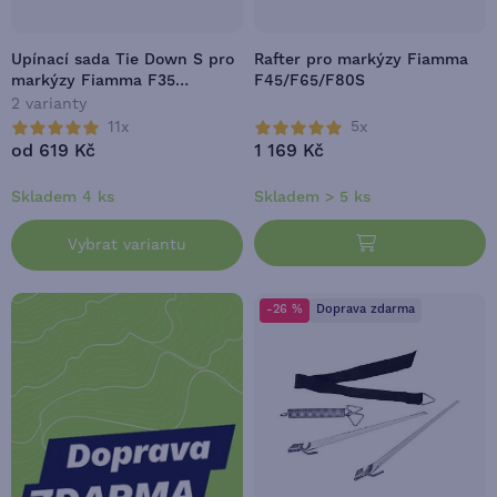
Upínací sada Tie Down S pro
Rafter pro markýzy Fiamma
markýzy Fiamma F35
F45/F65/F80S
Pro/F45/F65/F80
2 varianty
11x
5x
od 619 Kč
1 169 Kč
Skladem 4 ks
Skladem > 5 ks
Vybrat variantu
-26 %
Doprava zdarma