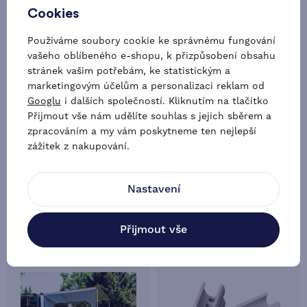
Cookies
Používáme soubory cookie ke správnému fungování
vašeho oblíbeného e-shopu, k přizpůsobení obsahu
stránek vašim potřebám, ke statistickým a
marketingovým účelům a personalizaci reklam od
Úchyt k upevnění stanové
Úchyt k upevnění stanové
Googlu
i dalších společností. Kliknutím na tlačítko
stěny pro markýzy Fiamma
stěny pro markýzy Fiamma
Přijmout vše nám udělíte souhlas s jejich sběrem a
F80S
F65
zpracováním a my vám poskytneme ten nejlepší
2x
1x
zážitek z nakupování.
829 Kč
279 Kč
Skladem > 5 ks
Skladem > 5 ks
Nastavení
Přijmout vše
-7 %
Doprava zdarma
-48 %
LETNÍ DEAL