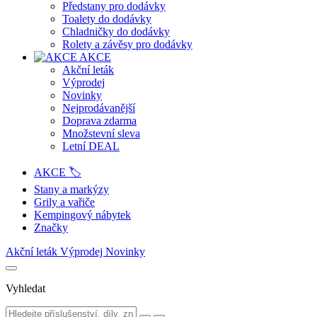
Předstany pro dodávky
Toalety do dodávky
Chladničky do dodávky
Rolety a závěsy pro dodávky
AKCE
Akční leták
Výprodej
Novinky
Nejprodávanější
Doprava zdarma
Množstevní sleva
Letní DEAL
AKCE 🏷️
Stany a markýzy
Grily a vařiče
Kempingový nábytek
Značky
Akční leták
Výprodej
Novinky
Vyhledat