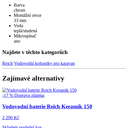
Barva
chrom
Montážní otvor
33 mm
Voda
teplá/studená
Mikrospínač
ano
Najdete v těchto kategoriích
Reich
Vodovodní kohoutky pro karavan
Zajímavé alternativy
-17 %
Doprava zdarma
Vodovodní baterie Reich Keramik 150
2 290 Kč
Skladem poslední kus