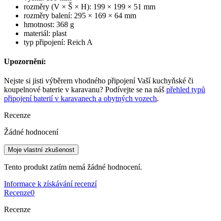
rozměry (V × Š × H): 199 × 199 × 51 mm
rozměry balení: 295 × 169 × 64 mm
hmotnost: 368 g
materiál: plast
typ připojení: Reich A
Upozornění:
Nejste si jisti výběrem vhodného připojení Vaší kuchyňské či
koupelnové baterie v karavanu? Podívejte se na náš
přehled typů
připojení baterií v karavanech a obytných vozech
.
Recenze
Žádné hodnocení
Moje vlastní zkušenost
Tento produkt zatím nemá žádné hodnocení.
Informace k získávání recenzí
Recenze
0
Recenze