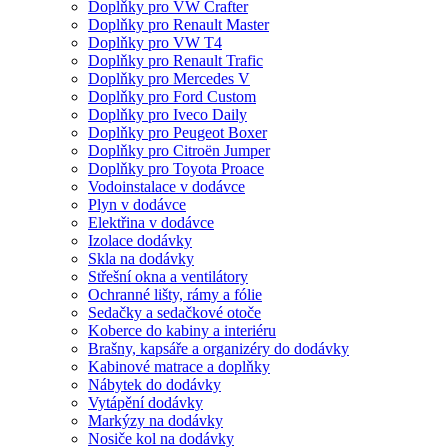
Doplňky pro VW Crafter
Doplňky pro Renault Master
Doplňky pro VW T4
Doplňky pro Renault Trafic
Doplňky pro Mercedes V
Doplňky pro Ford Custom
Doplňky pro Iveco Daily
Doplňky pro Peugeot Boxer
Doplňky pro Citroën Jumper
Doplňky pro Toyota Proace
Vodoinstalace v dodávce
Plyn v dodávce
Elektřina v dodávce
Izolace dodávky
Skla na dodávky
Střešní okna a ventilátory
Ochranné lišty, rámy a fólie
Sedačky a sedačkové otoče
Koberce do kabiny a interiéru
Brašny, kapsáře a organizéry do dodávky
Kabinové matrace a doplňky
Nábytek do dodávky
Vytápění dodávky
Markýzy na dodávky
Nosiče kol na dodávky