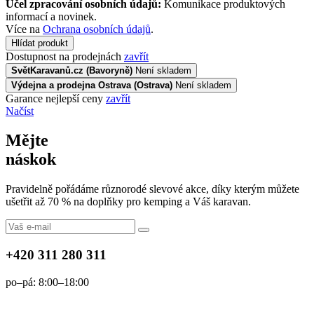
Účel zpracování osobních údajů:
Komunikace produktových
informací a novinek.
Více na
Ochrana osobních údajů
.
Hlídat produkt
Dostupnost na prodejnách
zavřít
SvětKaravanů.cz (Bavoryně)
Není skladem
Výdejna a prodejna Ostrava (Ostrava)
Není skladem
Garance nejlepší ceny
zavřít
Načíst
Mějte
náskok
Pravidelně pořádáme různorodé slevové akce, díky kterým můžete
ušetřit až 70 % na doplňky pro kemping a Váš karavan.
+420 311 280 311
po–pá: 8:00–18:00