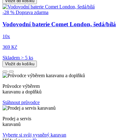
Vložit do košíku
-28 %
Doprava zdarma
Vodovodní baterie Comet London, šedá/bílá
10x
369 Kč
Skladem > 5 ks
Vložit do košíku
Průvodce výběrem
karavanu a doplňků
Stáhnout průvodce
Prodej a servis
karavanů
Vyberte si svůj vysněný karavan