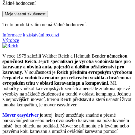
Žádné hodnocení
Moje vlastní zkušenost
Tento produkt zatím nemá žádné hodnocení.
Informace k získávání recenzí
Výrobce
V roce 1975 založili Walther Reich a Helmuth Bender
německou
společnost Reich
. Jejich
specializací je výroba vodoinstalace pro
karavany a obytná auta, pojezdů a dalšího příslušenství pro
karavany
. V současnosti je
Reich předním evropským výrobcem
čerpadel a vodních armatur pro rekreační vozidla a hráčem na
evropském trhu v oblasti karavaningu a kempování
. Má
pobočky v několika evropských zemích a neustále zdokonaluje své
výrobky na základě zkušeností a trendů v oblasti kempingu. Jednou
z nejnovějších inovací, kterou Reich představil a která usnadní život
mnoha kempařům, je mover easydriver.
Mover easydriver
je stroj, který umožňuje snadné a přesné
parkování jednoosého nebo dvouosého karavanu na požadovaném
místě, bez ohledu na podklad. Mover se přimontuje k levému nebo
pravému kolu karavanu a umožní ovládání karavanu pomocí