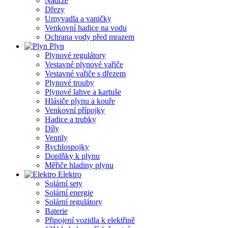
Nádrže
Dřezy
Umyvadla a vaničky
Venkovní hadice na vodu
Ochrana vody před mrazem
Plyn
Plynové regulátory
Vestavné plynové vařiče
Vestavné vařiče s dřezem
Plynové trouby
Plynové lahve a kartuše
Hlásiče plynu a kouře
Venkovní přípojky
Hadice a trubky
Díly
Ventily
Rychlospojky
Doplňky k plynu
Měřiče hladiny plynu
Elektro
Solární sety
Solární energie
Solární regulátory
Baterie
Připojení vozidla k elektřině