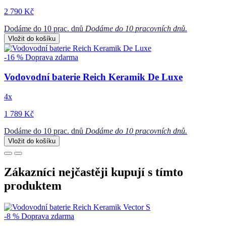
2 790 Kč
Dodáme do 10 prac. dnů
Dodáme do 10 pracovních dnů.
Vložit do košíku
-16 %
Doprava zdarma
Vodovodní baterie Reich Keramik De Luxe
4x
1 789 Kč
Dodáme do 10 prac. dnů
Dodáme do 10 pracovních dnů.
Vložit do košíku
Zákazníci nejčastěji kupují s tímto
produktem
-8 %
Doprava zdarma