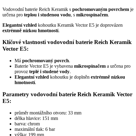
Vodovodní baterie Reich Keramik s
pochromovaným povrchem
je
určena pro
teplou i studenou vodu
, s
mikrospínačem
.
Elegantní vzhled
kohoutku Keramik Vector E5 je doprovázen
extrémně nízkou hmotností
.
Klíčové vlastnosti vodovodní baterie Reich Keramik
Vector E5:
Má
pochromovaný povrch
.
Baterie Vector E5 je vybavena
mikrospínačem
a určena pro
provoz
teplé i studené vody
.
Elegantní vzhled
kohoutku je doplněn
extrémně nízkou
hmotností
.
Parametry vodovodní baterie Reich Keramik Vector
E5:
průměr montážního otvoru: 33 mm
délka hlavice: 151 mm
barva: chrom
maximální tlak: 6 bar
výška: 199 mm