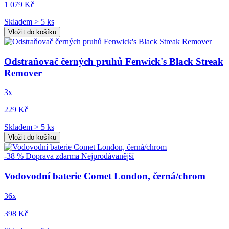
1 079 Kč
Skladem > 5 ks
Vložit do košíku
Odstraňovač černých pruhů Fenwick's Black Streak
Remover
3x
229 Kč
Skladem > 5 ks
Vložit do košíku
-38 %
Doprava zdarma
Nejprodávanější
Vodovodní baterie Comet London, černá/chrom
36x
398 Kč