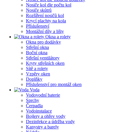
Nosiče kol dle počtu kol
Nosiče skútrů
Rozšíření nosičů kol
Krycí plachty na kola
Příslušenství
Montážní díly a lišty
Okna a rolety
Okna pro dodávky
Střešní okna
Boční okna
Střešní ventilátory
Kryty střešních oken
Sítě a rolety
Vzpěry oken
Doplňky
Příslušenství pro montáž oken
Voda
Vodovodní baterie
Sprchy
Čerpadla
Vodoinstalace
Bojlery a ohřev vody
Dezinfekce a údržba vody
Kanystry a barely