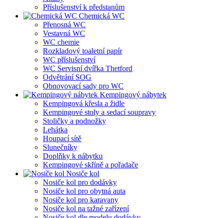
Příslušenství k předstanům
Chemická WC
Přenosná WC
Vestavná WC
WC chemie
Rozkladový toaletní papír
WC příslušenství
WC Servisní dvířka Thetford
Odvětrání SOG
Obnovovací sady pro WC
Kempingový nábytek
Kempingová křesla a židle
Kempingové stoly a sedací soupravy
Stoličky a podnožky
Lehátka
Houpací sítě
Slunečníky
Doplňky k nábytku
Kempingové skříně a pořadače
Nosiče kol
Nosiče kol pro dodávky
Nosiče kol pro obytná auta
Nosiče kol pro karavany
Nosiče kol na tažné zařízení
Nosiče kol dle modelu dodávky