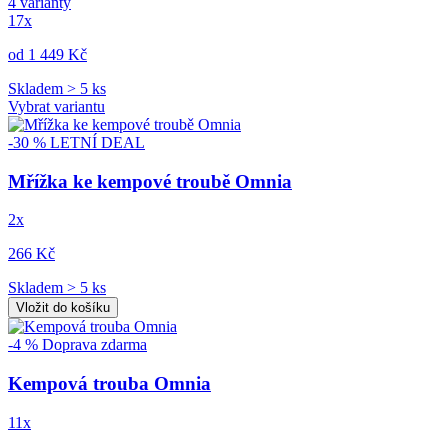
4 varianty
17x
od 1 449 Kč
Skladem > 5 ks
Vybrat variantu
-30 %
LETNÍ DEAL
Mřížka ke kempové troubě Omnia
2x
266 Kč
Skladem > 5 ks
Vložit do košíku
-4 %
Doprava zdarma
Kempová trouba Omnia
11x