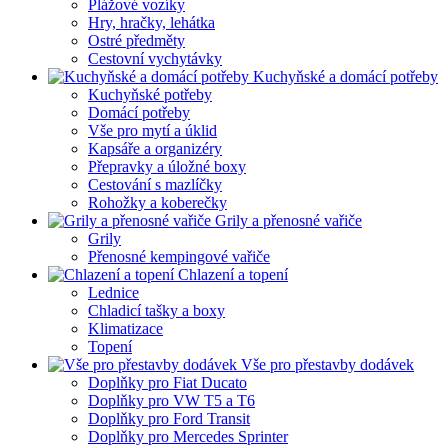
Plážové vozíky
Hry, hračky, lehátka
Ostré předměty
Cestovní vychytávky
Kuchyňské a domácí potřeby
Kuchyňské potřeby
Domácí potřeby
Vše pro mytí a úklid
Kapsáře a organizéry
Přepravky a úložné boxy
Cestování s mazlíčky
Rohožky a koberečky
Grily a přenosné vařiče
Grily
Přenosné kempingové vařiče
Chlazení a topení
Lednice
Chladicí tašky a boxy
Klimatizace
Topení
Vše pro přestavby dodávek
Doplňky pro Fiat Ducato
Doplňky pro VW T5 a T6
Doplňky pro Ford Transit
Doplňky pro Mercedes Sprinter