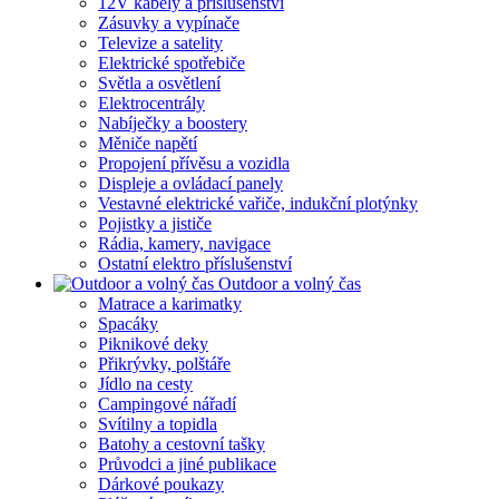
12V kabely a příslušenství
Zásuvky a vypínače
Televize a satelity
Elektrické spotřebiče
Světla a osvětlení
Elektrocentrály
Nabíječky a boostery
Měniče napětí
Propojení přívěsu a vozidla
Displeje a ovládací panely
Vestavné elektrické vařiče, indukční plotýnky
Pojistky a jističe
Rádia, kamery, navigace
Ostatní elektro příslušenství
Outdoor a volný čas
Matrace a karimatky
Spacáky
Piknikové deky
Přikrývky, polštáře
Jídlo na cesty
Campingové nářadí
Svítilny a topidla
Batohy a cestovní tašky
Průvodci a jiné publikace
Dárkové poukazy