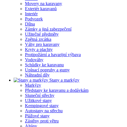
Movery na karavany
Exteriér karavanů
Interiér
Podvozek
Dílna
Zámky a jiná zabezpečení
Užitečné předměty
Zpětná zrcátka
Váhy pro karavany
Kryty a plachty
Protipožární a havarijní výbava
Vodováhy
Schůdky ke karavanu
Upínací popruhy a gumy
Náhradní díly
Stany a markýzy
Markýzy
Předstany ke karavanu a dodávkám
Sluneční střechy
Užitkové stany
Kempingové stany
Autostany na střechu
Plážové stany
Zástěny proti větru
Altány