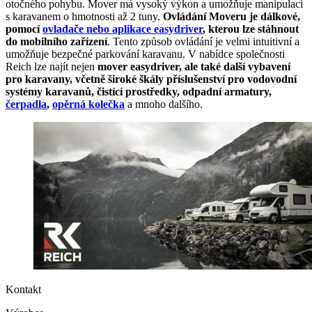
otočného pohybu. Mover má vysoký výkon a umožňuje manipulaci
s karavanem o hmotnosti až 2 tuny.
Ovládání Moveru je dálkové,
pomocí
ovladače nebo aplikace easydriver
, kterou lze stáhnout
do mobilního zařízení
. Tento způsob ovládání je velmi intuitivní a
umožňuje bezpečné parkování karavanu. V nabídce společnosti
Reich lze najít nejen
mover easydriver, ale také další vybavení
pro karavany, včetně široké škály příslušenství pro vodovodní
systémy karavanů, čistící prostředky, odpadní armatury,
čerpadla
,
opěrná kolečka
a mnoho dalšího.
Kontakt