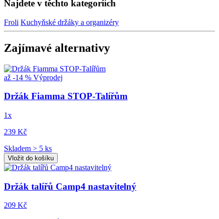
Najdete v těchto kategoriích
Froli
Kuchyňské držáky a organizéry
Zajímavé alternativy
až -14 %
Výprodej
Držák Fiamma STOP-Talířům
1x
239 Kč
Skladem > 5 ks
Vložit do košíku
Držák talířů Camp4 nastavitelný
209 Kč