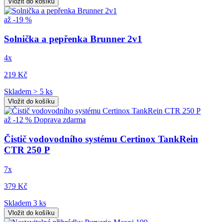
Vložit do košíku
až -19 %
Solnička a pepřenka Brunner 2v1
4x
219 Kč
Skladem > 5 ks
Vložit do košíku
až -12 %
Doprava zdarma
Čistič vodovodního systému Certinox TankRein
CTR 250 P
7x
379 Kč
Skladem 3 ks
Vložit do košíku