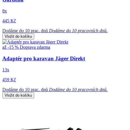
8x
445 Kč
Dodáme do 10 prac. dnů
Dodáme do 10 pracovních dnů.
Vložit do košíku
až -15 %
Doprava zdarma
Adaptér pro karavan Jäger Direkt
13x
459 Kč
Dodáme do 10 prac. dnů
Dodáme do 10 pracovních dnů.
Vložit do košíku