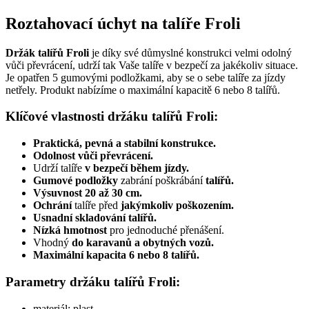
Roztahovací úchyt na talíře Froli
Držák talířů Froli
je díky své důmyslné konstrukci velmi odolný
vůči převrácení, udrží tak Vaše talíře v bezpečí za jakékoliv situace.
Je opatřen 5 gumovými podložkami, aby se o sebe talíře za jízdy
netřely. Produkt nabízíme o maximální kapacitě 6 nebo 8 talířů.
Klíčové vlastnosti držáku talířů Froli:
Praktická, pevná a stabilní konstrukce.
Odolnost vůči převrácení.
Udrží talíře
v bezpečí během jízdy.
Gumové podložky
zabrání poškrábání
talířů.
Výsuvnost 20 až 30 cm.
Ochrání
talíře před
jakýmkoliv poškozením.
Usnadní skladování talířů.
Nízká hmotnost
pro jednoduché přenášení.
Vhodný
do karavanů a obytných vozů.
Maximální kapacita 6 nebo 8 talířů.
Parametry držáku talířů Froli:
materiál: plast