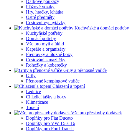
Dárkové poukazy
Plážové vozíky
Hry, hračky, lehátka
Ostré předměty
Cestovní vychytávky
Kuchyňské a domácí potřeby
Kuchyňské potřeby
Domácí potřeby
Vše pro mytí a úklid
Kapsáře a organizéry
Přepravky a úložné boxy
Cestování s mazlíčky
Rohožky a koberečky
Grily a přenosné vařiče
Grily
Přenosné kempingové vařiče
Chlazení a topení
Lednice
Chladicí tašky a boxy
Klimatizace
Topení
Vše pro přestavby dodávek
Doplňky pro Fiat Ducato
Doplňky pro VW T5 a T6
Doplňky pro Ford Transit