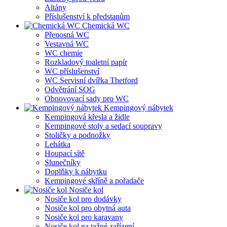
Altány
Příslušenství k předstanům
Chemická WC
Přenosná WC
Vestavná WC
WC chemie
Rozkladový toaletní papír
WC příslušenství
WC Servisní dvířka Thetford
Odvětrání SOG
Obnovovací sady pro WC
Kempingový nábytek
Kempingová křesla a židle
Kempingové stoly a sedací soupravy
Stoličky a podnožky
Lehátka
Houpací sítě
Slunečníky
Doplňky k nábytku
Kempingové skříně a pořadače
Nosiče kol
Nosiče kol pro dodávky
Nosiče kol pro obytná auta
Nosiče kol pro karavany
Nosiče kol na tažné zařízení