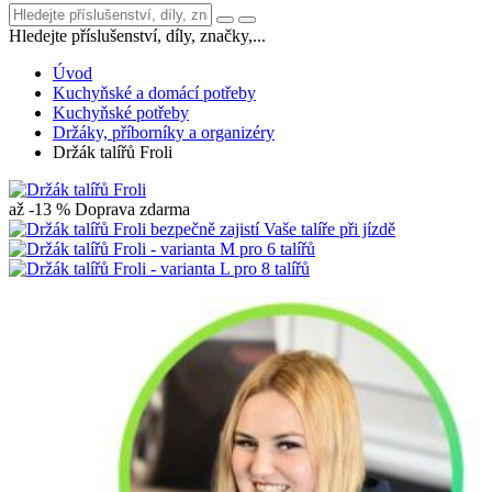
Hledejte příslušenství, díly, značky,...
Úvod
Kuchyňské a domácí potřeby
Kuchyňské potřeby
Držáky, příborníky a organizéry
Držák talířů Froli
až -13 %
Doprava zdarma