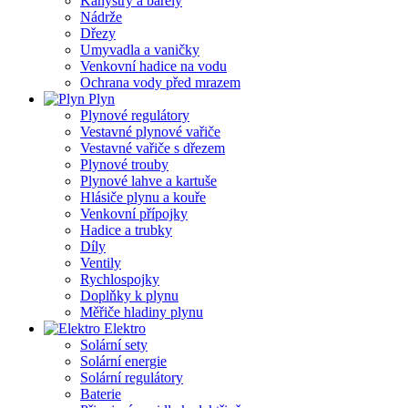
Kanystry a barely
Nádrže
Dřezy
Umyvadla a vaničky
Venkovní hadice na vodu
Ochrana vody před mrazem
Plyn
Plynové regulátory
Vestavné plynové vařiče
Vestavné vařiče s dřezem
Plynové trouby
Plynové lahve a kartuše
Hlásiče plynu a kouře
Venkovní přípojky
Hadice a trubky
Díly
Ventily
Rychlospojky
Doplňky k plynu
Měřiče hladiny plynu
Elektro
Solární sety
Solární energie
Solární regulátory
Baterie