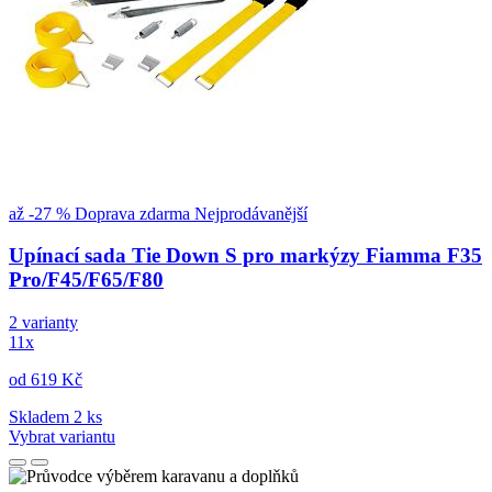
až -27 %
Doprava zdarma
Nejprodávanější
Upínací sada Tie Down S pro markýzy Fiamma F35
Pro/F45/F65/F80
2 varianty
11x
od 619 Kč
Skladem 2 ks
Vybrat variantu