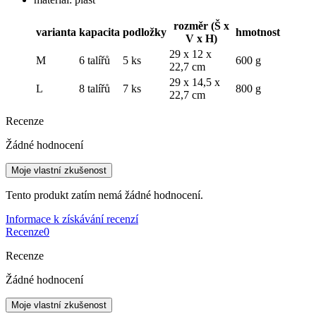
rozměr (Š x
varianta
kapacita
podložky
hmotnost
V x H)
29 x 12 x
M
6 talířů
5 ks
600 g
22,7 cm
29 x 14,5 x
L
8 talířů
7 ks
800 g
22,7 cm
Recenze
Žádné hodnocení
Moje vlastní zkušenost
Tento produkt zatím nemá žádné hodnocení.
Informace k získávání recenzí
Recenze
0
Recenze
Žádné hodnocení
Moje vlastní zkušenost