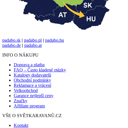
padabo.sk
|
padabo.pl
|
padabo.hu
padabo.de
|
padabo.at
INFO O NÁKUPU
Doprava a platba
FAQ – Často kladené otázky
Katalogy dodavatelů
Obchodní podmínky
Reklamace a vrácení
Velkoobchod
Garance nejlepší ceny
Značky
Affiliate program
VŠE O SVĚTKARAVANŮ.CZ
Kontakt