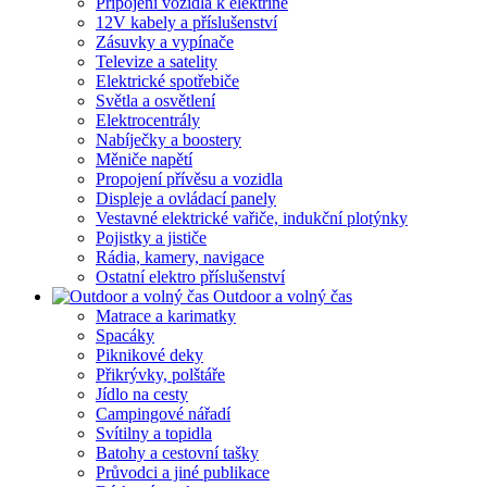
Připojení vozidla k elektřině
12V kabely a příslušenství
Zásuvky a vypínače
Televize a satelity
Elektrické spotřebiče
Světla a osvětlení
Elektrocentrály
Nabíječky a boostery
Měniče napětí
Propojení přívěsu a vozidla
Displeje a ovládací panely
Vestavné elektrické vařiče, indukční plotýnky
Pojistky a jističe
Rádia, kamery, navigace
Ostatní elektro příslušenství
Outdoor a volný čas
Matrace a karimatky
Spacáky
Piknikové deky
Přikrývky, polštáře
Jídlo na cesty
Campingové nářadí
Svítilny a topidla
Batohy a cestovní tašky
Průvodci a jiné publikace