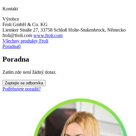
Kontakt
Výrobce
Froli GmbH & Co. KG
Liemker Straße 27, 33758 Schloß Holte-Stukenbrock, Německo
froli@froli.com
www.froli.com
Všechny produkty Froli
Poradna
0
Poradna
Zatím zde není žádný dotaz.
Zeptejte se odborníka
Potřebujete poradit?