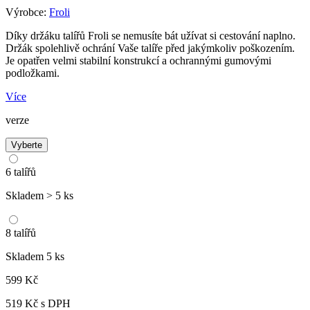
Výrobce:
Froli
Díky držáku talířů Froli se nemusíte bát užívat si cestování naplno.
Držák spolehlivě ochrání Vaše talíře před jakýmkoliv poškozením.
Je opatřen velmi stabilní konstrukcí a ochrannými gumovými
podložkami.
Více
verze
Vyberte
6 talířů
Skladem > 5 ks
8 talířů
Skladem 5 ks
599 Kč
519 Kč
s DPH