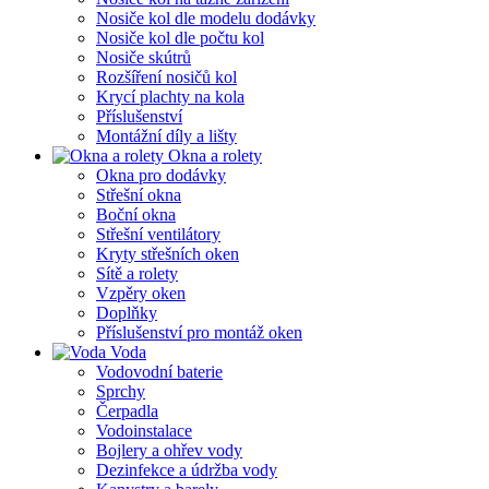
Nosiče kol dle modelu dodávky
Nosiče kol dle počtu kol
Nosiče skútrů
Rozšíření nosičů kol
Krycí plachty na kola
Příslušenství
Montážní díly a lišty
Okna a rolety
Okna pro dodávky
Střešní okna
Boční okna
Střešní ventilátory
Kryty střešních oken
Sítě a rolety
Vzpěry oken
Doplňky
Příslušenství pro montáž oken
Voda
Vodovodní baterie
Sprchy
Čerpadla
Vodoinstalace
Bojlery a ohřev vody
Dezinfekce a údržba vody