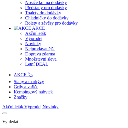
Nosiče kol na dodávky
Předstany pro dodávky
Toalety do dodávky
Chladničky do dodávky
Rolety a závěsy pro dodávky
AKCE
Akční leták
Výprodej
Novinky
Nejprodávanější
Doprava zdarma
Množstevní sleva
Letní DEAL
AKCE 🏷️
Stany a markýzy
Grily a vařiče
Kempingový nábytek
Značky
Akční leták
Výprodej
Novinky
Vyhledat