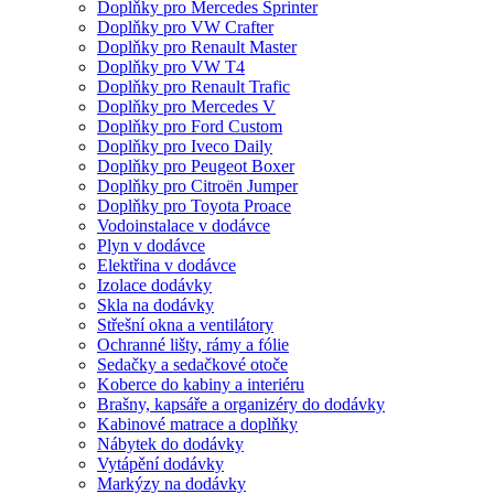
Doplňky pro Mercedes Sprinter
Doplňky pro VW Crafter
Doplňky pro Renault Master
Doplňky pro VW T4
Doplňky pro Renault Trafic
Doplňky pro Mercedes V
Doplňky pro Ford Custom
Doplňky pro Iveco Daily
Doplňky pro Peugeot Boxer
Doplňky pro Citroën Jumper
Doplňky pro Toyota Proace
Vodoinstalace v dodávce
Plyn v dodávce
Elektřina v dodávce
Izolace dodávky
Skla na dodávky
Střešní okna a ventilátory
Ochranné lišty, rámy a fólie
Sedačky a sedačkové otoče
Koberce do kabiny a interiéru
Brašny, kapsáře a organizéry do dodávky
Kabinové matrace a doplňky
Nábytek do dodávky
Vytápění dodávky
Markýzy na dodávky