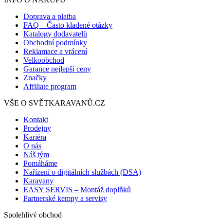
Doprava a platba
FAQ – Často kladené otázky
Katalogy dodavatelů
Obchodní podmínky
Reklamace a vrácení
Velkoobchod
Garance nejlepší ceny
Značky
Affiliate program
VŠE O SVĚTKARAVANŮ.CZ
Kontakt
Prodejny
Kariéra
O nás
Náš tým
Pomáháme
Nařízení o digitálních službách (DSA)
Karavany
EASY SERVIS – Montáž doplňků
Partnerské kempy a servisy
Spolehlivý obchod