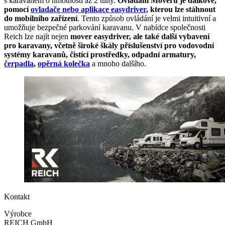
s karavanem o hmotnosti až 2 tuny.
Ovládání Moveru je dálkové,
pomocí
ovladače nebo aplikace easydriver
, kterou lze stáhnout
do mobilního zařízení
. Tento způsob ovládání je velmi intuitivní a
umožňuje bezpečné parkování karavanu. V nabídce společnosti
Reich lze najít nejen
mover easydriver, ale také další vybavení
pro karavany, včetně široké škály příslušenství pro vodovodní
systémy karavanů, čistící prostředky, odpadní armatury,
čerpadla
,
opěrná kolečka
a mnoho dalšího.
Kontakt
Výrobce
REICH GmbH