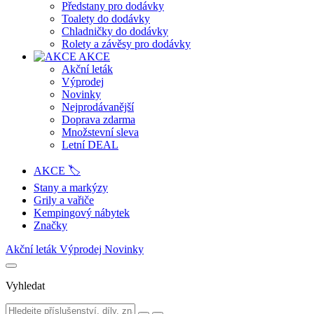
Předstany pro dodávky
Toalety do dodávky
Chladničky do dodávky
Rolety a závěsy pro dodávky
AKCE
Akční leták
Výprodej
Novinky
Nejprodávanější
Doprava zdarma
Množstevní sleva
Letní DEAL
AKCE 🏷️
Stany a markýzy
Grily a vařiče
Kempingový nábytek
Značky
Akční leták
Výprodej
Novinky
Vyhledat