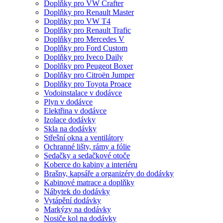
Doplňky pro VW Crafter
Doplňky pro Renault Master
Doplňky pro VW T4
Doplňky pro Renault Trafic
Doplňky pro Mercedes V
Doplňky pro Ford Custom
Doplňky pro Iveco Daily
Doplňky pro Peugeot Boxer
Doplňky pro Citroën Jumper
Doplňky pro Toyota Proace
Vodoinstalace v dodávce
Plyn v dodávce
Elektřina v dodávce
Izolace dodávky
Skla na dodávky
Střešní okna a ventilátory
Ochranné lišty, rámy a fólie
Sedačky a sedačkové otoče
Koberce do kabiny a interiéru
Brašny, kapsáře a organizéry do dodávky
Kabinové matrace a doplňky
Nábytek do dodávky
Vytápění dodávky
Markýzy na dodávky
Nosiče kol na dodávky