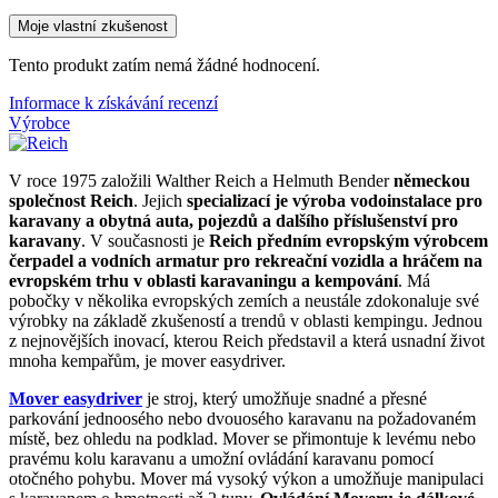
Moje vlastní zkušenost
Tento produkt zatím nemá žádné hodnocení.
Informace k získávání recenzí
Výrobce
V roce 1975 založili Walther Reich a Helmuth Bender
německou
společnost Reich
. Jejich
specializací je výroba vodoinstalace pro
karavany a obytná auta, pojezdů a dalšího příslušenství pro
karavany
. V současnosti je
Reich předním evropským výrobcem
čerpadel a vodních armatur pro rekreační vozidla a hráčem na
evropském trhu v oblasti karavaningu a kempování
. Má
pobočky v několika evropských zemích a neustále zdokonaluje své
výrobky na základě zkušeností a trendů v oblasti kempingu. Jednou
z nejnovějších inovací, kterou Reich představil a která usnadní život
mnoha kempařům, je mover easydriver.
Mover easydriver
je stroj, který umožňuje snadné a přesné
parkování jednoosého nebo dvouosého karavanu na požadovaném
místě, bez ohledu na podklad. Mover se přimontuje k levému nebo
pravému kolu karavanu a umožní ovládání karavanu pomocí
otočného pohybu. Mover má vysoký výkon a umožňuje manipulaci