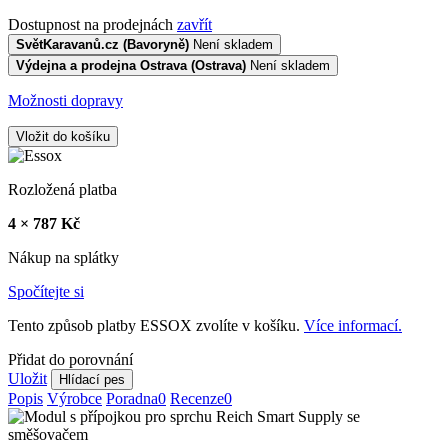
Dostupnost na prodejnách
zavřít
SvětKaravanů.cz (Bavoryně)
Není skladem
Výdejna a prodejna Ostrava (Ostrava)
Není skladem
Možnosti dopravy
Vložit do košíku
Rozložená platba
4 × 787 Kč
Nákup na splátky
Spočítejte si
Tento způsob platby ESSOX zvolíte v košíku.
Více informací.
Přidat do porovnání
Uložit
Hlídací pes
Popis
Výrobce
Poradna
0
Recenze
0