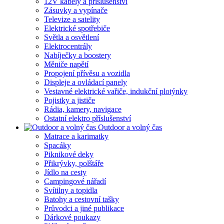
12V kabely a příslušenství
Zásuvky a vypínače
Televize a satelity
Elektrické spotřebiče
Světla a osvětlení
Elektrocentrály
Nabíječky a boostery
Měniče napětí
Propojení přívěsu a vozidla
Displeje a ovládací panely
Vestavné elektrické vařiče, indukční plotýnky
Pojistky a jističe
Rádia, kamery, navigace
Ostatní elektro příslušenství
Outdoor a volný čas
Matrace a karimatky
Spacáky
Piknikové deky
Přikrývky, polštáře
Jídlo na cesty
Campingové nářadí
Svítilny a topidla
Batohy a cestovní tašky
Průvodci a jiné publikace
Dárkové poukazy