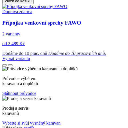
Vložit do košíku
Doprava zdarma
Přípojka venkovní sprchy FAWO
2 varianty
od 2 489 Kč
Dodáme do 10 prac. dnů
Dodáme do 10 pracovních dnů.
Vybrat variantu
Průvodce výběrem
karavanu a doplňků
Stáhnout průvodce
Prodej a servis
karavanů
Vyberte si svůj vysněný karavan