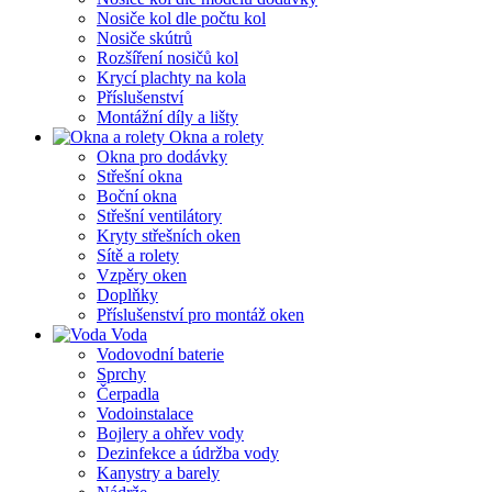
Nosiče kol dle počtu kol
Nosiče skútrů
Rozšíření nosičů kol
Krycí plachty na kola
Příslušenství
Montážní díly a lišty
Okna a rolety
Okna pro dodávky
Střešní okna
Boční okna
Střešní ventilátory
Kryty střešních oken
Sítě a rolety
Vzpěry oken
Doplňky
Příslušenství pro montáž oken
Voda
Vodovodní baterie
Sprchy
Čerpadla
Vodoinstalace
Bojlery a ohřev vody
Dezinfekce a údržba vody
Kanystry a barely