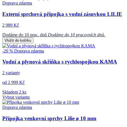
Doprava zdarma
Externí sprchová přípojka s vodní zásuvkou LILIE
2 989 Kč
Dodáme do 10 prac. dnů
Dodáme do 10 pracovních dnů.
Vložit do košíku
-20 %
Doprava zdarma
Vodní a plynová skříňka s rychlospojkou KAMA
2 varianty
od 2 999 Kč
Skladem 2 ks
Vybrat variantu
Doprava zdarma
Přípojka venkovní sprchy Lilie ø 10 mm