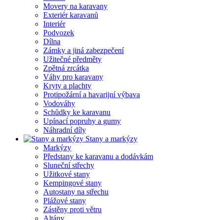
Movery na karavany
Exteriér karavanů
Interiér
Podvozek
Dílna
Zámky a jiná zabezpečení
Užitečné předměty
Zpětná zrcátka
Váhy pro karavany
Kryty a plachty
Protipožární a havarijní výbava
Vodováhy
Schůdky ke karavanu
Upínací popruhy a gumy
Náhradní díly
Stany a markýzy
Markýzy
Předstany ke karavanu a dodávkám
Sluneční střechy
Užitkové stany
Kempingové stany
Autostany na střechu
Plážové stany
Zástěny proti větru
Altány