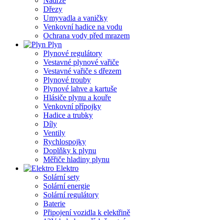
Nádrže
Dřezy
Umyvadla a vaničky
Venkovní hadice na vodu
Ochrana vody před mrazem
Plyn
Plynové regulátory
Vestavné plynové vařiče
Vestavné vařiče s dřezem
Plynové trouby
Plynové lahve a kartuše
Hlásiče plynu a kouře
Venkovní přípojky
Hadice a trubky
Díly
Ventily
Rychlospojky
Doplňky k plynu
Měřiče hladiny plynu
Elektro
Solární sety
Solární energie
Solární regulátory
Baterie
Připojení vozidla k elektřině