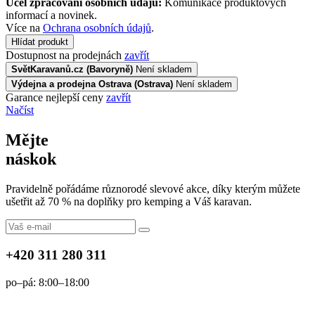
Účel zpracování osobních údajů:
Komunikace produktových
informací a novinek.
Více na
Ochrana osobních údajů
.
Hlídat produkt
Dostupnost na prodejnách
zavřít
SvětKaravanů.cz (Bavoryně)
Není skladem
Výdejna a prodejna Ostrava (Ostrava)
Není skladem
Garance nejlepší ceny
zavřít
Načíst
Mějte
náskok
Pravidelně pořádáme různorodé slevové akce, díky kterým můžete
ušetřit až 70 % na doplňky pro kemping a Váš karavan.
+420 311 280 311
po–pá: 8:00–18:00