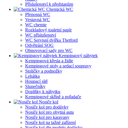
Příslušenství k předstanům
Chemická WC
Přenosná WC
Vestavná WC
WC chemie
Rozkladový toaletní papír
WC příslušenství
WC Servisní dvířka Thetford
Odvětrání SOG
Obnovovací sady pro WC
Kempingový nábytek
Kempingová křesla a židle
Kempingové stoly a sedací soupravy
Stoličky a podnožky
Lehátka
Houpací sítě
Slunečníky
Doplňky k nábytku
Kempingové skříně a pořadače
Nosiče kol
Nosiče kol pro dodávky
Nosiče kol pro obytná auta
Nosiče kol pro karavany
Nosiče kol na tažné zařízení
Nosiče kol dle modelu dodávky