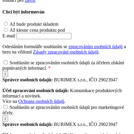
Hlídací pes
zavřít
Chci být informován
Až bude produkt skladem
Až klesne cena produktu pod
E-mail
Odesláním formuláře souhlasím se
zpracováním osobních údajů
a
beru na vědomí
Zásady zpracování osobních údajů
.
Souhlasím se zpracováním osobních údajů za účelem získání
poptávaných informací.
*
i
Správce osobních údajů:
BURIMEX s.r.o., IČO 29023947
Účel zpracování osobních údajů:
Komunikace produktových
informací a novinek.
Více na
Ochrana osobních údajů
.
Souhlasím se zpracováním osobních údajů pro marketingové
účely.
i
Správce osobních údajů:
BURIMEX s.r.o., IČO 29023947