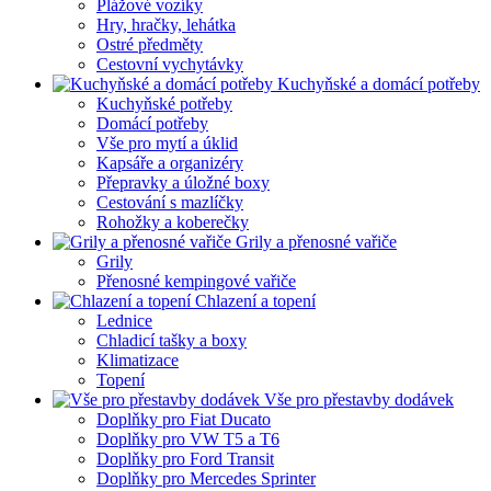
Plážové vozíky
Hry, hračky, lehátka
Ostré předměty
Cestovní vychytávky
Kuchyňské a domácí potřeby
Kuchyňské potřeby
Domácí potřeby
Vše pro mytí a úklid
Kapsáře a organizéry
Přepravky a úložné boxy
Cestování s mazlíčky
Rohožky a koberečky
Grily a přenosné vařiče
Grily
Přenosné kempingové vařiče
Chlazení a topení
Lednice
Chladicí tašky a boxy
Klimatizace
Topení
Vše pro přestavby dodávek
Doplňky pro Fiat Ducato
Doplňky pro VW T5 a T6
Doplňky pro Ford Transit
Doplňky pro Mercedes Sprinter