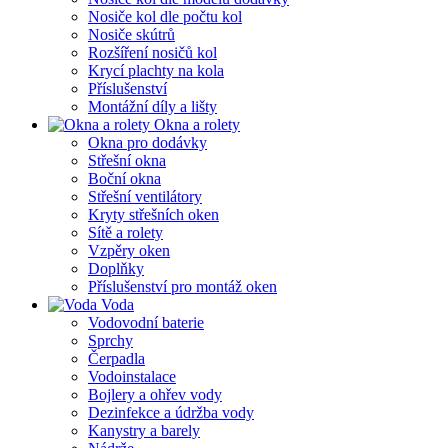
Nosiče kol dle počtu kol
Nosiče skútrů
Rozšíření nosičů kol
Krycí plachty na kola
Příslušenství
Montážní díly a lišty
Okna a rolety
Okna pro dodávky
Střešní okna
Boční okna
Střešní ventilátory
Kryty střešních oken
Sítě a rolety
Vzpěry oken
Doplňky
Příslušenství pro montáž oken
Voda
Vodovodní baterie
Sprchy
Čerpadla
Vodoinstalace
Bojlery a ohřev vody
Dezinfekce a údržba vody
Kanystry a barely