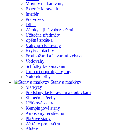
Movery na karavany
Exteriér karavanů
Interiér
Podvozek
Dílna
Zámky a jiná zabezpečení
Užitečné předměty
Zpětná zrcátka
Váhy pro karavany
Kryty a plachty
Protipožární a havarijní výbava
Vodováhy
Schůdky ke karavanu
Upínací popruhy a gumy
Náhradní díly
Stany a markýzy
Markýzy
Předstany ke karavanu a dodávkám
Sluneční střechy
Užitkové stany
Kempingové stany
Autostany na střechu
Plážové stany
Zástěny proti větru
Altány