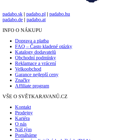
padabo.sk
|
padabo.pl
|
padabo.hu
padabo.de
|
padabo.at
INFO O NÁKUPU
Doprava a platba
FAQ – Často kladené otázky
Katalogy dodavatelů
Obchodní podmínky
Reklamace a vrácení
Velkoobchod
Garance nejlepší ceny
Značky
Affiliate program
VŠE O SVĚTKARAVANŮ.CZ
Kontakt
Prodejny
Kariéra
O nás
Náš tým
Pomáháme