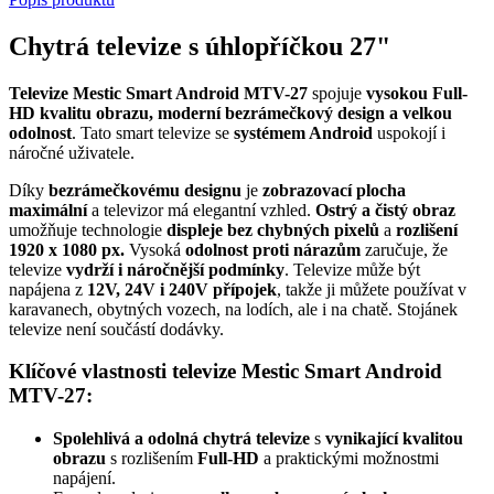
Chytrá televize s úhlopříčkou 27"
Televize Mestic Smart Android MTV-27
spojuje
vysokou Full-
HD kvalitu obrazu, moderní bezrámečkový design a velkou
odolnost
. Tato smart televize se
systémem Android
uspokojí i
náročné uživatele.
Díky
bezrámečkovému designu
je
zobrazovací plocha
maximální
a televizor má elegantní vzhled.
Ostrý a čistý obraz
umožňuje technologie
displeje bez chybných pixelů
a
rozlišení
1920 x 1080 px.
Vysoká
odolnost proti nárazům
zaručuje, že
televize
vydrží i náročnější podmínky
. Televize může být
napájena z
12V, 24V i 240V přípojek
, takže ji můžete používat v
karavanech, obytných vozech, na lodích, ale i na chatě. Stojánek
televize není součástí dodávky.
Klíčové vlastnosti televize Mestic Smart Android
MTV-27:
Spolehlivá a odolná chytrá televize
s
vynikající kvalitou
obrazu
s rozlišením
Full-HD
a praktickými možnostmi
napájení.