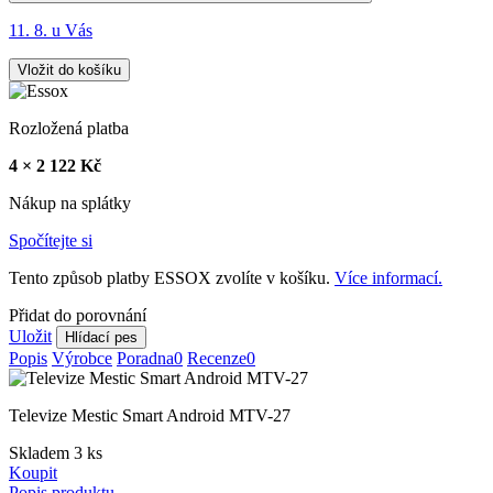
11. 8. u Vás
Vložit do košíku
Rozložená platba
4 × 2 122 Kč
Nákup na splátky
Spočítejte si
Tento způsob platby ESSOX zvolíte v košíku.
Více informací.
Přidat do porovnání
Uložit
Hlídací pes
Popis
Výrobce
Poradna
0
Recenze
0
Televize Mestic Smart Android MTV-27
Skladem 3 ks
Koupit
Popis produktu