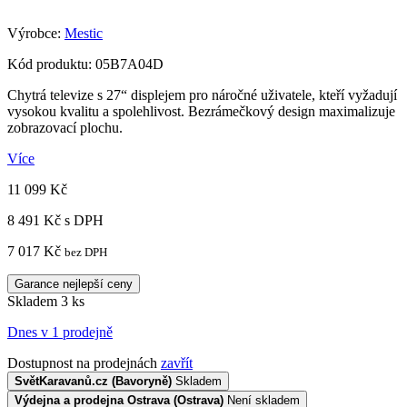
Výrobce:
Mestic
Kód produktu: 05B7A04D
Chytrá televize s 27“ displejem pro náročné uživatele, kteří vyžadují
vysokou kvalitu a spolehlivost. Bezrámečkový design maximalizuje
zobrazovací plochu.
Více
11 099 Kč
8 491 Kč
s DPH
7 017 Kč
bez DPH
Garance nejlepší ceny
Skladem 3 ks
Dnes v 1 prodejně
Dostupnost na prodejnách
zavřít
SvětKaravanů.cz (Bavoryně)
Skladem
Výdejna a prodejna Ostrava (Ostrava)
Není skladem