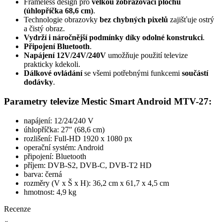
Frameless design pro
velkou zobrazovací plochu
(úhlopříčka 68,6 cm)
.
Technologie obrazovky
bez chybných pixelů
zajišťuje ostrý
a čistý obraz.
Vydrží i náročnější podmínky díky odolné konstrukci
.
Připojení Bluetooth
.
Napájení 12V/24V/240V
umožňuje použití televize
prakticky kdekoli.
Dálkové ovládání
se všemi potřebnými funkcemi
součástí
dodávky
.
Parametry televize Mestic Smart Android MTV-27:
napájení: 12/24/240 V
úhlopříčka: 27" (68,6 cm)
rozlišení: Full-HD 1920 x 1080 px
operační systém: Android
připojení: Bluetooth
příjem: DVB-S2, DVB-C, DVB-T2 HD
barva: černá
rozměry (V x Š x H): 36,2 cm x 61,7 x 4,5 cm
hmotnost: 4,9 kg
Recenze