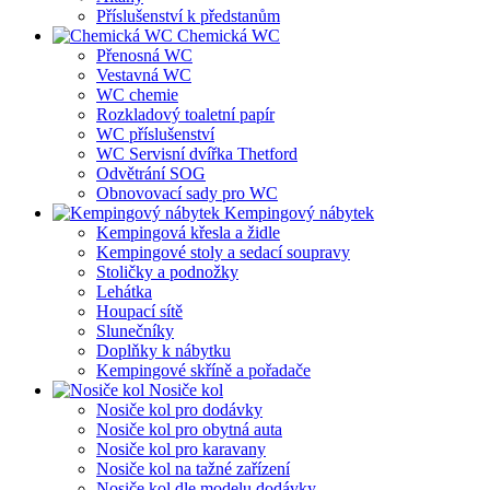
Příslušenství k předstanům
Chemická WC
Přenosná WC
Vestavná WC
WC chemie
Rozkladový toaletní papír
WC příslušenství
WC Servisní dvířka Thetford
Odvětrání SOG
Obnovovací sady pro WC
Kempingový nábytek
Kempingová křesla a židle
Kempingové stoly a sedací soupravy
Stoličky a podnožky
Lehátka
Houpací sítě
Slunečníky
Doplňky k nábytku
Kempingové skříně a pořadače
Nosiče kol
Nosiče kol pro dodávky
Nosiče kol pro obytná auta
Nosiče kol pro karavany
Nosiče kol na tažné zařízení
Nosiče kol dle modelu dodávky