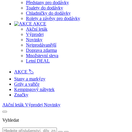
Předstany pro dodávky
Toalety do dodávky
Chladničky do dodávky
Rolety a závěsy pro dodávky
AKCE
Akční leták
Výprodej
Novinky
Nejprodávanější
Doprava zdarma
Množstevní sleva
Letní DEAL
AKCE 🏷️
Stany a markýzy
Grily a vařiče
Kempingový nábytek
Značky
Akční leták
Výprodej
Novinky
Vyhledat