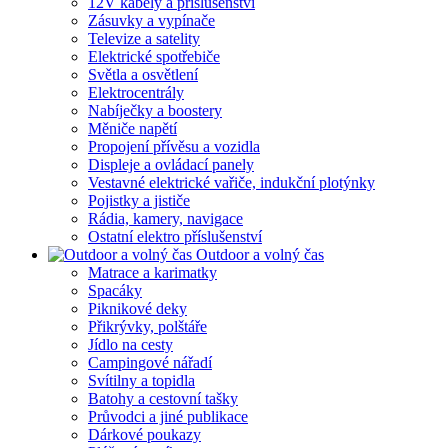
12V kabely a příslušenství
Zásuvky a vypínače
Televize a satelity
Elektrické spotřebiče
Světla a osvětlení
Elektrocentrály
Nabíječky a boostery
Měniče napětí
Propojení přívěsu a vozidla
Displeje a ovládací panely
Vestavné elektrické vařiče, indukční plotýnky
Pojistky a jističe
Rádia, kamery, navigace
Ostatní elektro příslušenství
Outdoor a volný čas
Matrace a karimatky
Spacáky
Piknikové deky
Přikrývky, polštáře
Jídlo na cesty
Campingové nářadí
Svítilny a topidla
Batohy a cestovní tašky
Průvodci a jiné publikace
Dárkové poukazy