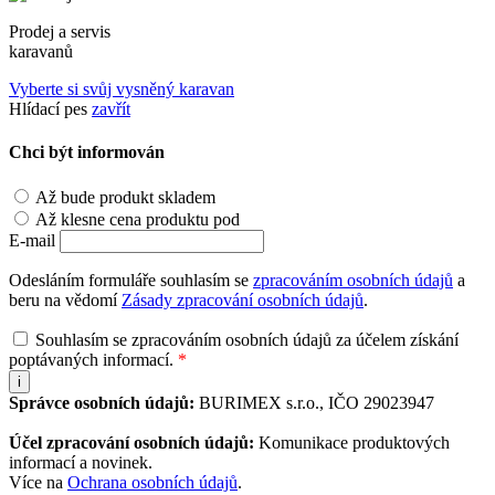
Prodej a servis
karavanů
Vyberte si svůj vysněný karavan
Hlídací pes
zavřít
Chci být informován
Až bude produkt skladem
Až klesne cena produktu pod
E-mail
Odesláním formuláře souhlasím se
zpracováním osobních údajů
a
beru na vědomí
Zásady zpracování osobních údajů
.
Souhlasím se zpracováním osobních údajů za účelem získání
poptávaných informací.
*
i
Správce osobních údajů:
BURIMEX s.r.o., IČO 29023947
Účel zpracování osobních údajů:
Komunikace produktových
informací a novinek.
Více na
Ochrana osobních údajů
.