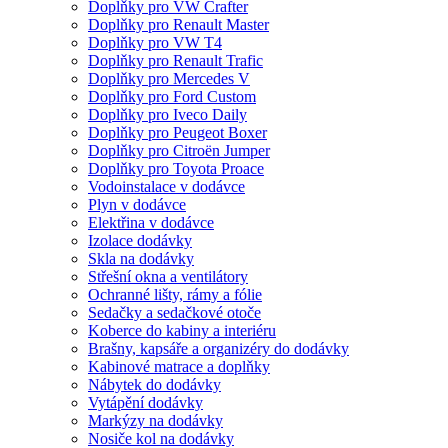
Doplňky pro VW Crafter
Doplňky pro Renault Master
Doplňky pro VW T4
Doplňky pro Renault Trafic
Doplňky pro Mercedes V
Doplňky pro Ford Custom
Doplňky pro Iveco Daily
Doplňky pro Peugeot Boxer
Doplňky pro Citroën Jumper
Doplňky pro Toyota Proace
Vodoinstalace v dodávce
Plyn v dodávce
Elektřina v dodávce
Izolace dodávky
Skla na dodávky
Střešní okna a ventilátory
Ochranné lišty, rámy a fólie
Sedačky a sedačkové otoče
Koberce do kabiny a interiéru
Brašny, kapsáře a organizéry do dodávky
Kabinové matrace a doplňky
Nábytek do dodávky
Vytápění dodávky
Markýzy na dodávky
Nosiče kol na dodávky