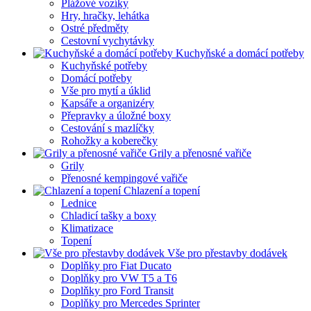
Plážové vozíky
Hry, hračky, lehátka
Ostré předměty
Cestovní vychytávky
Kuchyňské a domácí potřeby
Kuchyňské potřeby
Domácí potřeby
Vše pro mytí a úklid
Kapsáře a organizéry
Přepravky a úložné boxy
Cestování s mazlíčky
Rohožky a koberečky
Grily a přenosné vařiče
Grily
Přenosné kempingové vařiče
Chlazení a topení
Lednice
Chladicí tašky a boxy
Klimatizace
Topení
Vše pro přestavby dodávek
Doplňky pro Fiat Ducato
Doplňky pro VW T5 a T6
Doplňky pro Ford Transit
Doplňky pro Mercedes Sprinter