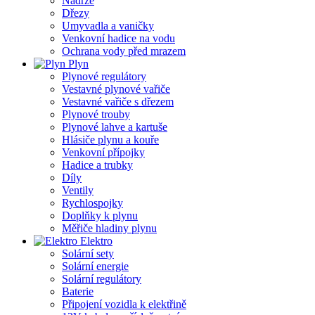
Nádrže
Dřezy
Umyvadla a vaničky
Venkovní hadice na vodu
Ochrana vody před mrazem
Plyn
Plynové regulátory
Vestavné plynové vařiče
Vestavné vařiče s dřezem
Plynové trouby
Plynové lahve a kartuše
Hlásiče plynu a kouře
Venkovní přípojky
Hadice a trubky
Díly
Ventily
Rychlospojky
Doplňky k plynu
Měřiče hladiny plynu
Elektro
Solární sety
Solární energie
Solární regulátory
Baterie
Připojení vozidla k elektřině